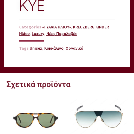
KYE
Categories
«ΓΥΑΛΙΑ ΗΛΙΟΥ»
,
KREUZBERG KINDER
Ηλίου
,
Luxury
,
Νέες Παραλαβές
Tags
Unisex
,
Κοκκάλινο
,
Οργανικό
Σχετικά προϊόντα