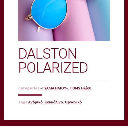
DALSTON
POLARIZED
Categories
«ΓΥΑΛΙΑ ΗΛΙΟΥ»
,
TOMS Ηλίου
Tags
Ανδρικό
,
Κοκκάλινο
,
Οργανικό