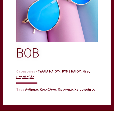
BOB
Categories
«ΓΥΑΛΙΑ ΗΛΙΟΥ»
,
KYME ΗΛΙΟΥ
,
Νέες
Παραλαβές
Tags
Ανδρικό
,
Κοκκάλινο
,
Οργανικό
,
Χειροποίητο