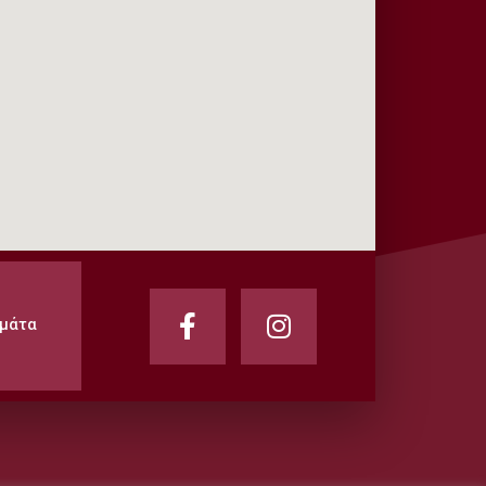
αμάτα