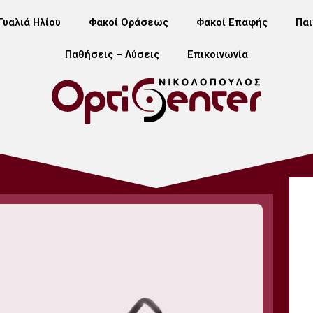
Γυαλιά Ηλίου
Φακοί Οράσεως
Φακοί Επαφής
Παι
Παθήσεις – Λύσεις
Επικοινωνία