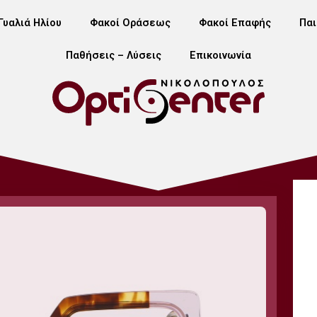
Γυαλιά Ηλίου
Φακοί Οράσεως
Φακοί Επαφής
Παι
Παθήσεις – Λύσεις
Επικοινωνία