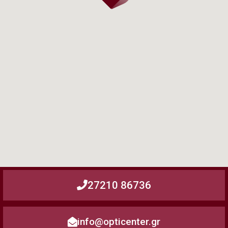
27210 86736
info@opticenter.gr