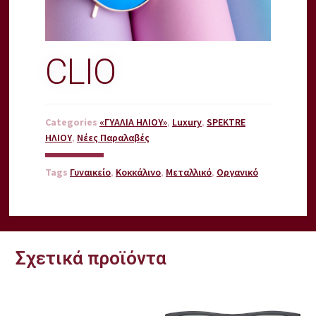
CLIO
Categories
«ΓΥΑΛΙΑ ΗΛΙΟΥ»
,
Luxury
,
SPEKTRE
ΗΛΙΟΥ
,
Νέες Παραλαβές
Tags
Γυναικείο
,
Κοκκάλινο
,
Μεταλλικό
,
Οργανικό
Σχετικά προϊόντα