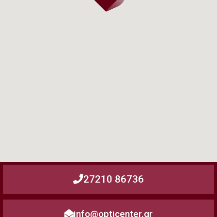
27210 86736
info@opticenter.gr