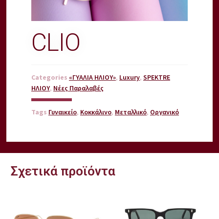
CLIO
Categories
«ΓΥΑΛΙΑ ΗΛΙΟΥ»
,
Luxury
,
SPEKTRE
ΗΛΙΟΥ
,
Νέες Παραλαβές
Tags
Γυναικείο
,
Κοκκάλινο
,
Μεταλλικό
,
Οργανικό
Σχετικά προϊόντα