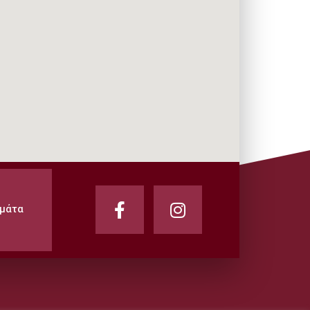
αμάτα