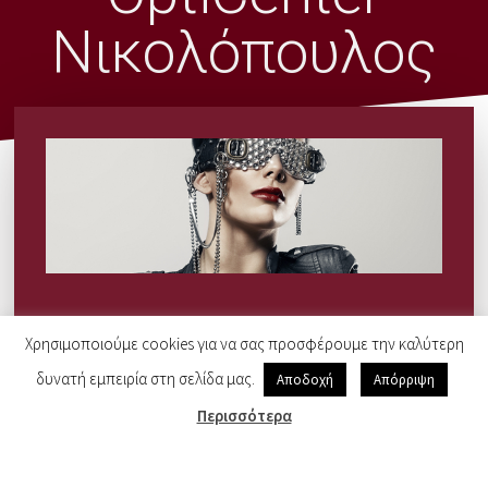
Νικολόπουλος
ΚΟΡΔΟΝΆΚΙΑ
Χρησιμοποιούμε cookies για να σας προσφέρουμε την καλύτερη
ΓΥΑΛΙΏΝ ΑΛΥΣΊΔΕΣ
δυνατή εμπειρία στη σελίδα μας.
Αποδοχή
Απόρριψη
ΓΥΑΛΙΏΝ
Περισσότερα
« Μεγάλη ποικιλία σε